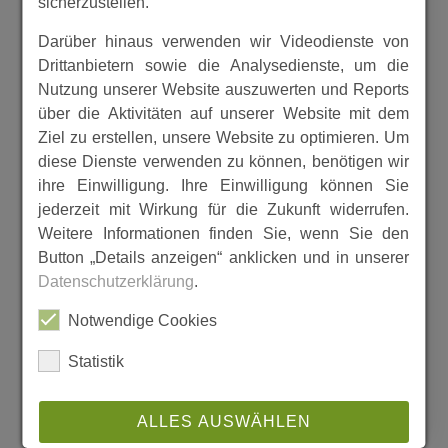
sicherzustellen.
Darüber hinaus verwenden wir Videodienste von
Drittanbietern sowie die Analysedienste, um die
Nutzung unserer Website auszuwerten und Reports
über die Aktivitäten auf unserer Website mit dem
Ziel zu erstellen, unsere Website zu optimieren. Um
diese Dienste verwenden zu können, benötigen wir
ihre Einwilligung. Ihre Einwilligung können Sie
jederzeit mit Wirkung für die Zukunft widerrufen.
Weitere Informationen finden Sie, wenn Sie den
Button „Details anzeigen“ anklicken und in unserer
Recess Zusammenführung 1888 von
Datenschutzerklärung
.
Buechenwerra Zusammengeführt von
Notwendige Cookies
Wolfgang Eberth,Reinkarten aus dem
Bestand der GemeindeBU1045
Statistik
MEHR
ALLES AUSWÄHLEN