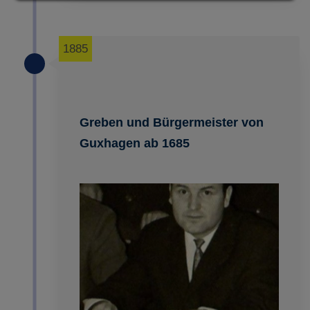
ABLEHNEN
1885
SPEICHERN
Details anzeigen
Impressum
|
Datenschutz
Greben und Bürgermeister von
Guxhagen ab 1685