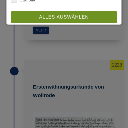
Quellen : Das heimatliche Sagenbuch
; Sagen und Geschichten aus Hessen.
ALLES AUSWÄHLEN
MEHR
ABLEHNEN
SPEICHERN
Details anzeigen
1228
Impressum
|
Datenschutz
Ersterwähnungsurkunde von
Wollrode