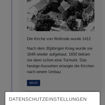
Die Kirche von Wollrode wurde 1412
Nach dem 30jährigen Krieg wurde sie
1648 wieder aufgebaut. 1650 bekam
sie dann schon eine Turmuhr. Das
heutige Aussehen erlangte die Kirchen
nach einem Umbau
MEHR
DATENSCHUTZEINSTELLUNGEN