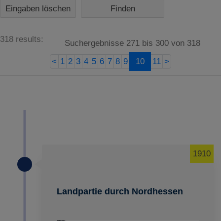
Eingaben löschen
318 results:
Suchergebnisse 271 bis 300 von 318
<
1
2
3
4
5
6
7
8
9
10
11
>
1910
Landpartie durch Nordhessen