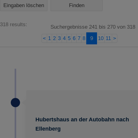
Eingaben löschen
318 results:
Suchergebnisse 241 bis 270 von 318
<
1
2
3
4
5
6
7
8
9
10
11
>
Hubertshaus an der Autobahn nach
Ellenberg