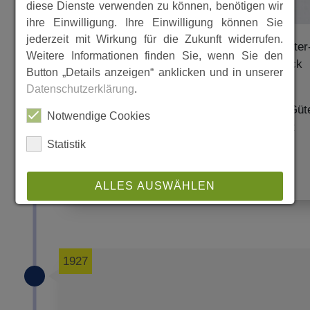
diese Dienste verwenden zu können, benötigen wir
ihre Einwilligung. Ihre Einwilligung können Sie
jederzeit mit Wirkung für die Zukunft widerrufen.
Auszug aus dem Landwirtschaftlichen Güter
Weitere Informationen finden Sie, wenn Sie den
Adressbuch Reg.- Bez Kassel mit Waldeck
Button „Details anzeigen“ anklicken und in unserer
1929
Datenschutzerklärung
.
In den Niekammer's Landwirschaflichen Güt
Notwendige Cookies
Adressbüchern wurde jedes Jahr für ganz
Deutschland alle Kennzahlen
Statistik
MEHR
ALLES AUSWÄHLEN
ABLEHNEN
SPEICHERN
1927
Details anzeigen