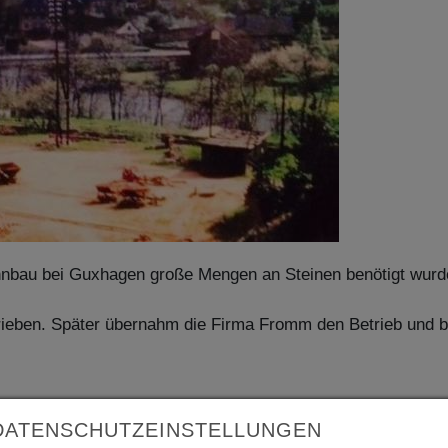
ahnbau bei Guxhagen große Mengen an Steinen benötigt wur
ieben. Später übernahm die Firma Fromm den Betrieb und ba
DATENSCHUTZEINSTELLUNGEN