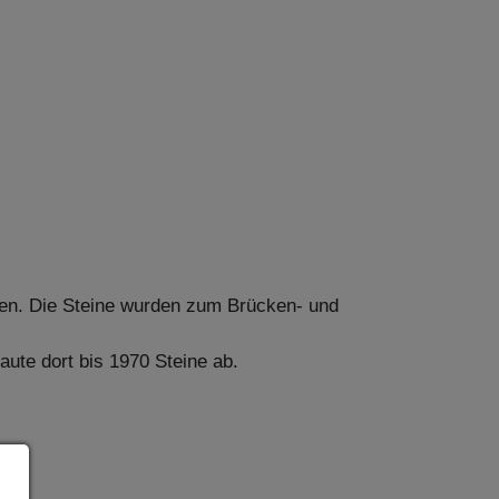
den. Die Steine wurden zum Brücken- und
ute dort bis 1970 Steine ab.