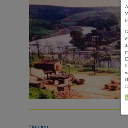
A
W
u
D
s
a
m
D
I
w
B
D
Dateien