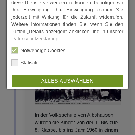
diese Dienste verwenden zu können, benötigen wir
ihre Einwilligung. Ihre Einwilligung können Sie
jederzeit mit Wirkung für die Zukunft widerrufen.
Schule Albshausen 1919 bis 1950
Weitere Informationen finden Sie, wenn Sie den
Button „Details anzeigen“ anklicken und in unserer
Datenschutzerklärung
.
Notwendige Cookies
Statistik
ALLES AUSWÄHLEN
ABLEHNEN
SPEICHERN
In der Volksschule von Albshausen
wurden die Kinder von der 1. Bis zue
Details anzeigen
8. Klasse, bis ins Jahr 1960 in einem