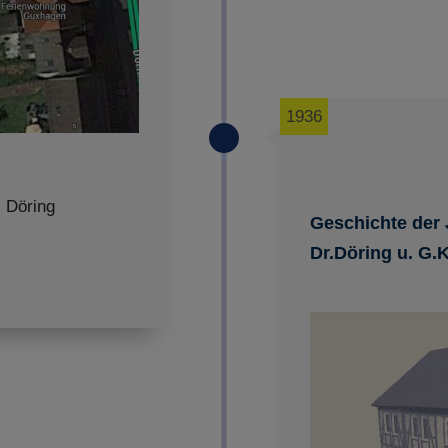
1936
 Döring
Geschichte der
Dr.Döring u. G