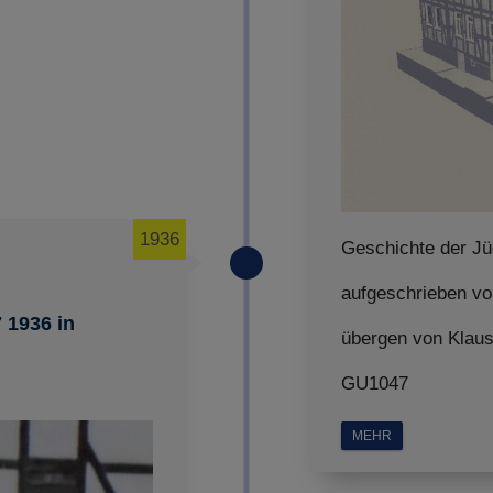
1936
Geschichte der J
aufgeschrieben v
7 1936 in
übergen von Klau
GU1047
MEHR