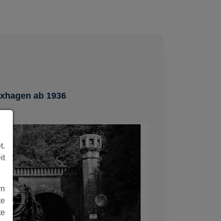
uxhagen ab 1936
t.
it
rn
te
te