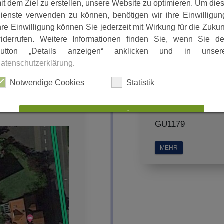
it dem Ziel zu erstellen, unsere Website zu optimieren. Um die
ienste verwenden zu können, benötigen wir ihre Einwilligun
hre Einwilligung können Sie jederzeit mit Wirkung für die Zukun
iderrufen. Weitere Informationen finden Sie, wenn Sie d
utton „Details anzeigen“ anklicken und in unser
1936
atenschutzerklärung
.
Tunnelportal Guxh
Notwendige Cookies
Statistik
uch
zusammengestellt
ALLES AUSWÄHLEN
GU1179
ABLEHNEN
MEHR
SPEICHERN
Details anzeigen
Impressum
|
Datenschutz