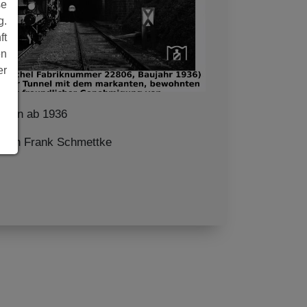
se
g.
ft
en
er
agen ab 1936
 von Frank Schmettke