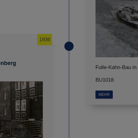
1936
enberg
Fulle-Kahn-Bau in
BU1018
MEHR