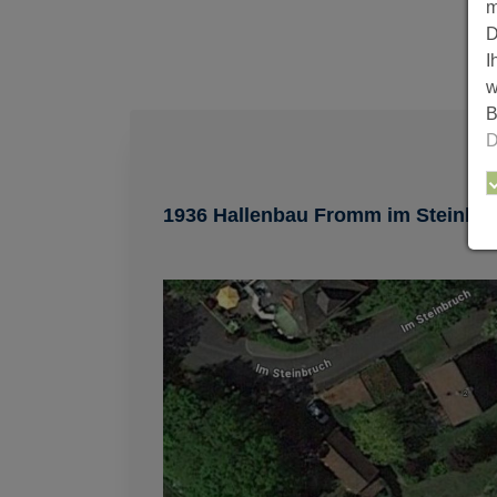
m
D
I
w
B
D
1936 Hallenbau Fromm im Steinbr