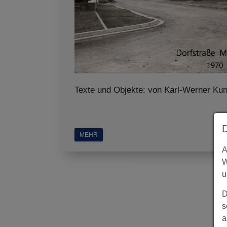
Texte und Objekte: von Karl-Werner Ku
MEHR
A
W
u
D
s
a