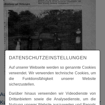
DATENSCHUTZEINSTELLUNGEN
Auf unserer Webseite werden so genannte Cookies
verwendet. Wir verwenden technische Cookies, um
die Funktionsfähigkeit unserer Website
sicherzustellen.
Darüber hinaus verwenden wir Videodienste von
Auf der Freilichtbühne "Thingsstätte
Drittanbietern sowie die Analysedienste, um die
Kuckuckshain" führten Jugendliche unter der
Nutzung unserer Website auszuwerten und Reports