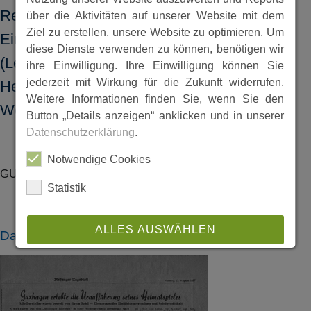
Regie von Willi Franke, mit musikalischen
über die Aktivitäten auf unserer Website mit dem
Ziel zu erstellen, unsere Website zu optimieren. Um
Einlagen des Guxhagener Kirchenchor
diese Dienste verwenden zu können, benötigen wir
(Leitung Hauptlehrer Albert Elbrecht) das
ihre Einwilligung. Ihre Einwilligung können Sie
jederzeit mit Wirkung für die Zukunft widerrufen.
Heimatspiel "Werner von Grünigen und sein
Weitere Informationen finden Sie, wenn Sie den
Werk" auf.
Button „Details anzeigen“ anklicken und in unserer
Datenschutzerklärung
.
Notwendige Cookies
GU1014.25
Statistik
ALLES AUSWÄHLEN
Dateien
ABLEHNEN
SPEICHERN