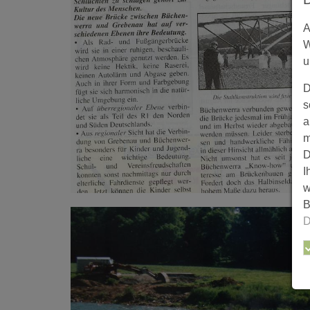
A
W
u
D
s
a
m
D
I
w
B
D