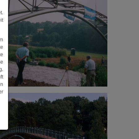
t.
it
rn
te
te
se
g.
ft
en
er