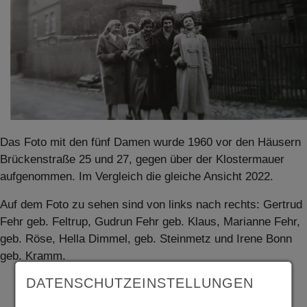
Das Foto mit den fünf Damen wurde 1960 vor den Häusern
Brückenstraße 25 und 27, gegen über der Klostermauer
aufgenommen. Im Vergleich die gleiche Ansicht 2022.
Auf dem Foto zu sehen sind von links nach rechts: Gertrud
Fehr geb. Feltrup, Gudrun Fehr geb. Klaus, Marianne Fehr,
geb. Röse, Hella Dimmel, geb. Steinmetz und Irene Bonn
geb. Kramm.
DATENSCHUTZEINSTELLUNGEN