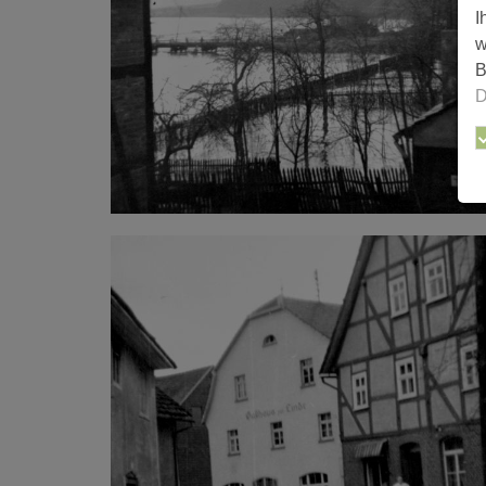
I
w
B
D