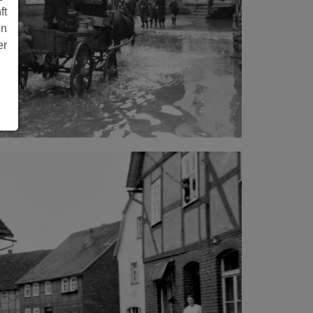
ft
en
er