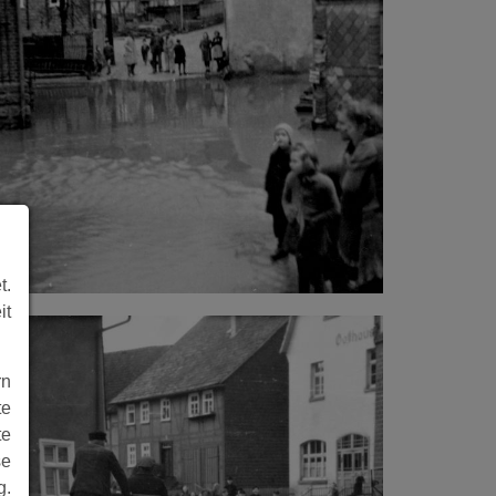
t.
it
rn
te
te
se
g.