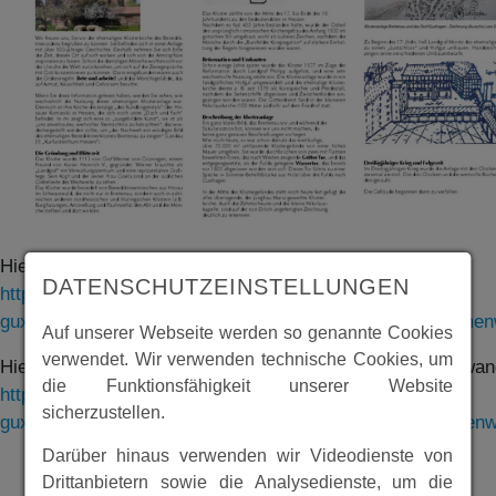
Hier finden sie alle Tafeln des Themenwanderweges:
DATENSCHUTZEINSTELLUNGEN
https://www.archiv-
guxhagen.de/archive/guxhagen/user_upload/Tafeln_Theme
Auf unserer Webseite werden so genannte Cookies
verwendet. Wir verwenden technische Cookies, um
Hier finden sie die Beschreibung des gesamten Themenwa
die Funktionsfähigkeit unserer Website
https://www.archiv-
sicherzustellen.
guxhagen.de/archive/guxhagen/user_upload/2017_Theme
Darüber hinaus verwenden wir Videodienste von
Drittanbietern sowie die Analysedienste, um die