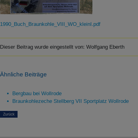
SPEICHERN
1990_Buch_Braunkohle_VIII_WO_kleinI.pdf
Details anzeigen
Impressum
|
Datenschutz
Dieser Beitrag wurde eingestellt von:
Wolfgang Eberth
Ähnliche Beiträge
Bergbau bei Wollrode
Braunkohlezeche Stellberg VII Sportplatz Wollrode
Zurück