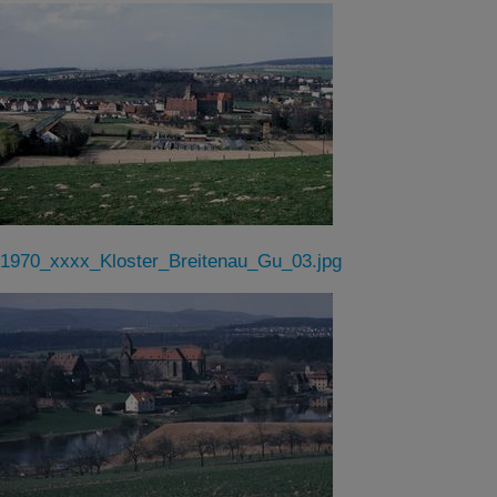
1970_xxxx_Kloster_Breitenau_Gu_03.jpg