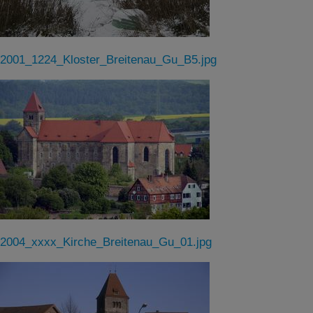
2001_1224_Kloster_Breitenau_Gu_B5.jpg
2004_xxxx_Kirche_Breitenau_Gu_01.jpg