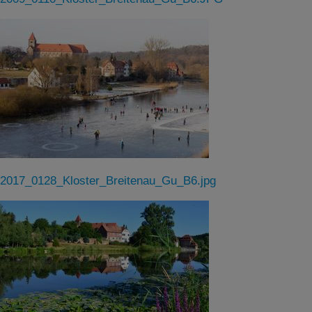
2017_0128_Kloster_Breitenau_Gu_B6.jpg