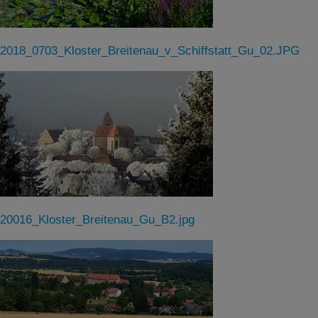
2018_0703_Kloster_Breitenau_v_Schiffstatt_Gu_02.JPG
20016_Kloster_Breitenau_Gu_B2.jpg