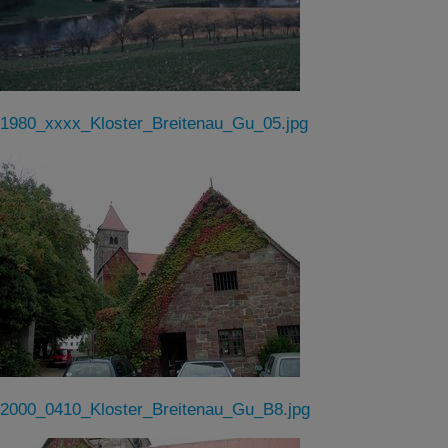
1980_xxxx_Kloster_Breitenau_Gu_05.jpg
2000_0410_Kloster_Breitenau_Gu_B8.jpg