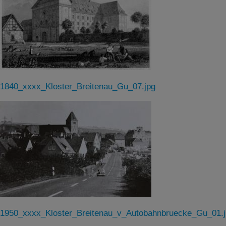
1840_xxxx_Kloster_Breitenau_Gu_07.jpg
1950_xxxx_Kloster_Breitenau_v_Autobahnbruecke_Gu_01.