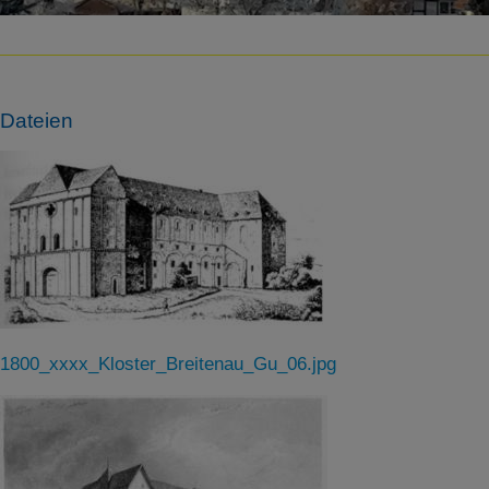
Dateien
1800_xxxx_Kloster_Breitenau_Gu_06.jpg