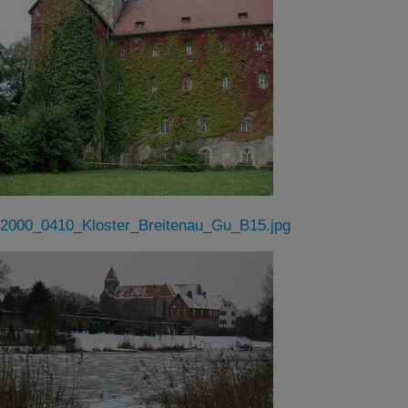
2000_0410_Kloster_Breitenau_Gu_B15.jpg