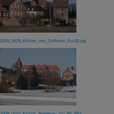
2005_0425_Kloster_von_Grifterstr_Gu-01.jpg
2009_0110_Kloster_Breitenau_Gu_B6.JPG