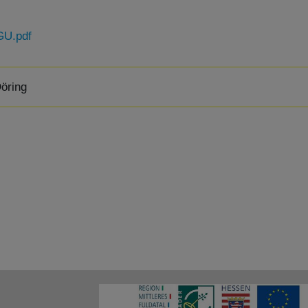
GU.pdf
öring