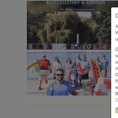
A
W
u
D
s
a
m
D
I
w
B
D